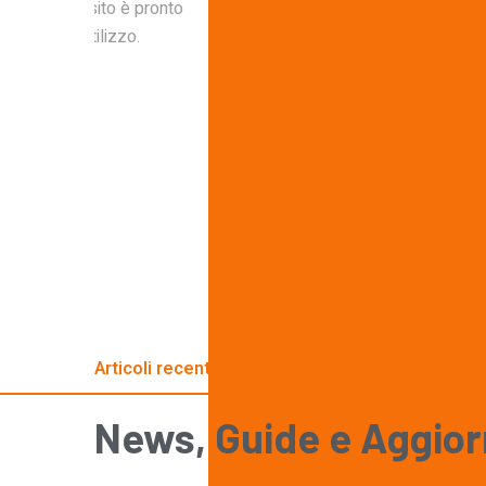
ordine e il sito è pronto
un diverso utilizzo.
Articoli recenti
News,
Guide
e
Aggior