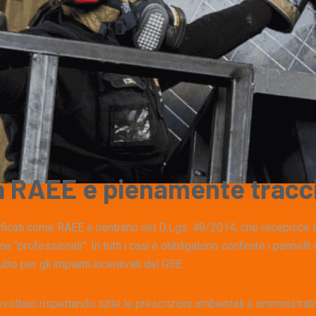
a
RAEE
e
pienamente
tracc
assificati come RAEE e rientrano nel D.Lgs. 49/2014, che recepisce 
me “professionali”. In tutti i casi è obbligatorio conferire i pannell
tto per gli impianti incentivati dal GSE.
taici rispettando tutte le prescrizioni ambientali e amministrative: