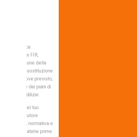
te burocratica:
ompilazione dei FIR,
EE e preparazione della
l GSE per la sostituzione
ncentivati. Dove previsto,
isposizione dei piani di
le pratiche edilizie.
smontaggio del tuo
unico interlocutore
za, logistica, normativa e
ure diventano materie prime