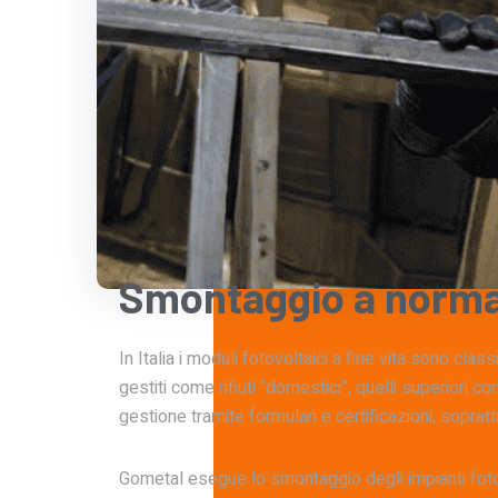
Smontaggio
a
norm
In Italia i moduli fotovoltaici a fine vita sono cl
gestiti come rifiuti “domestici”, quelli superiori co
gestione tramite formulari e certificazioni, soprattu
Gometal esegue lo smontaggio degli impianti fotovol