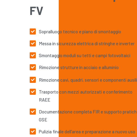
FV
Consulenza e Supporto Norma
Sopralluogo tecnico e piano di smontaggio
Messa in sicurezza elettrica di stringhe e inverter
Assistenza dedicata su adempimenti ammini
fotovoltaici.
Smontaggio moduli su tetti e campi fotovoltaici
Rimozione strutture in acciaio e alluminio
Rimozione cavi, quadri, sensori e componenti ausili
Trasporto con mezzi autorizzati e conferimento
RAEE
Documentazione completa FIR e supporto pratic
GSE
Pulizia finale dell’area e preparazione a nuovo uso