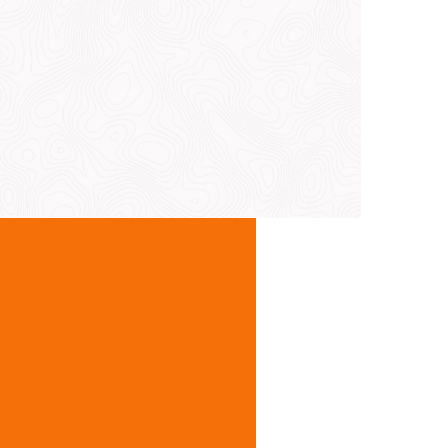
eta e procedure conformi alle normative italiane ed
mizzato e riduzione dell’impatto ambientale.
ase e documentazione conforme alle normative RAEE.