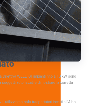
iato
la Direttiva WEEE. Gli impianti fino a 10 kW sono
i a soggetti autorizzati e dimostrare la corretta
 utilizziamo solo trasportatori iscritti all’Albo