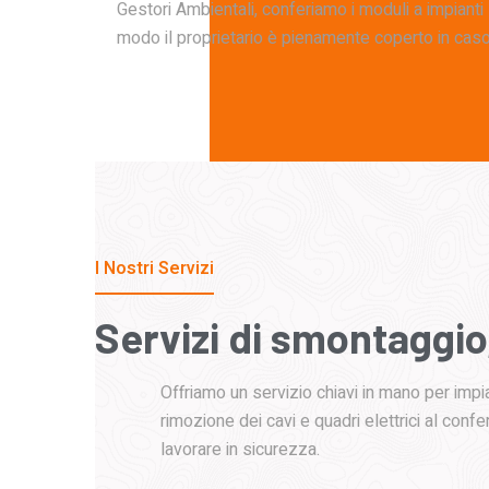
Gestori Ambientali, conferiamo i moduli a impianti 
modo il proprietario è pienamente coperto in caso d
I Nostri Servizi
Servizi
di
smontaggio
Offriamo un servizio chiavi in mano per impian
rimozione dei cavi e quadri elettrici al confe
lavorare in sicurezza.