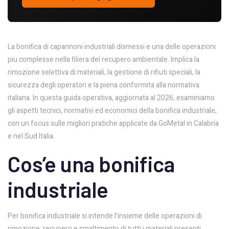
La bonifica di capannoni industriali dismessi e una delle operazioni
piu complesse nella filiera del recupero ambientale. Implica la
rimozione selettiva di materiali, la gestione di rifiuti speciali, la
sicurezza degli operatori e la piena conformita alla normativa
italiana. In questa guida operativa, aggiornata al 2026, esaminiamo
gli aspetti tecnici, normativi ed economici della bonifica industriale,
con un focus sulle migliori pratiche applicate da GoMetal in Calabria
e nel Sud Italia.
Cos’e una bonifica
industriale
Per bonifica industriale si intende l’insieme delle operazioni di
rimozione, recupero e smaltimento di tutti i materiali presenti