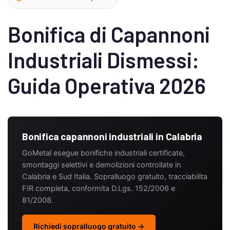
Bonifica di Capannoni
Industriali Dismessi:
Guida Operativa 2026
Bonifica capannoni industriali in Calabria
GoMetal esegue bonifiche industriali certificate,
smontaggi selettivi e demolizioni controllate in
Calabria e Sud Italia. Sopralluogo gratuito, tracciabilita
FIR completa, conformita D.Lgs. 152/2006 e
81/2008.
Richiedi sopralluogo gratuito →