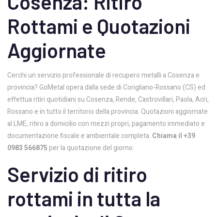
Cosenza: Ritiro
Rottami e Quotazioni
Aggiornate
Cerchi un servizio professionale di recupero metalli a Cosenza e
provincia? GoMetal opera dalla sede di Corigliano-Rossano (CS) ed
effettua ritiri quotidiani su Cosenza, Rende, Castrovillari, Paola, Acri,
Rossano e in tutto il territorio della provincia. Quotazioni aggiornate
al LME, ritiro a domicilio con mezzi propri, pagamento immediato e
documentazione fiscale e ambientale completa.
Chiama il +39
0983 566875
per la quotazione del giorno.
Servizio di ritiro
rottami in tutta la